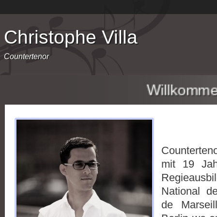
Christophe Villa
Countertenor
Willkommen!
Der 
Counterten
mit 19 Ja
Regieausb
National d
de Marsei