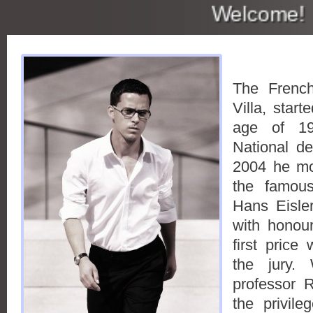
Welcome!
The French
Villa, star
age of 1
National d
2004 he mo
the famous
Hans Eisle
with honou
first price
the jury. 
professor 
the privil