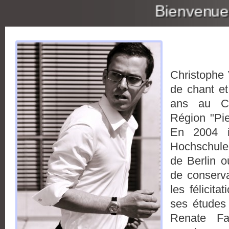
Bienvenue !
Le cont
Christophe 
de chant et
ans au Co
Région "Pie
En 2004 il
Hochschule
de Berlin o
de conserva
les félicita
ses études
Renate Fal